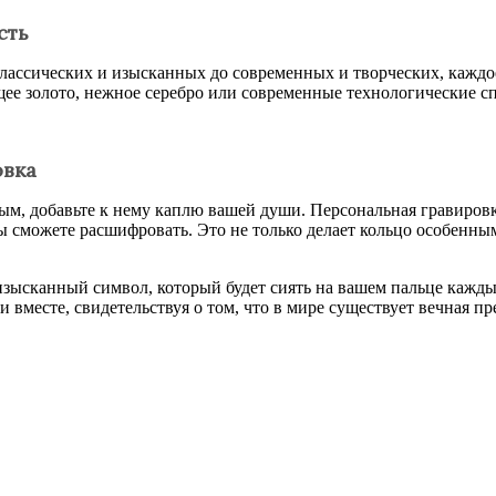
сть
лассических и изысканных до современных и творческих, каждо
тящее золото, нежное серебро или современные технологические с
овка
м, добавьте к нему каплю вашей души. Персональная гравировка
 сможете расшифровать. Это не только делает кольцо особенным
изысканный символ, который будет сиять на вашем пальце кажды
вместе, свидетельствуя о том, что в мире существует вечная пр