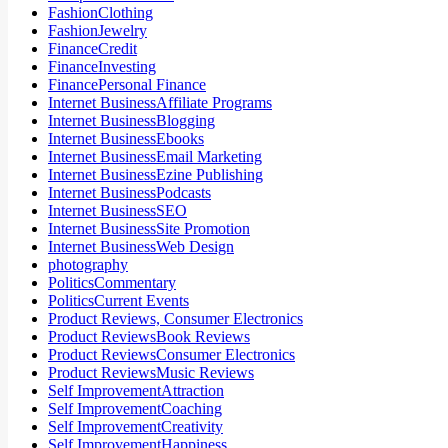
FashionClothing
FashionJewelry
FinanceCredit
FinanceInvesting
FinancePersonal Finance
Internet BusinessAffiliate Programs
Internet BusinessBlogging
Internet BusinessEbooks
Internet BusinessEmail Marketing
Internet BusinessEzine Publishing
Internet BusinessPodcasts
Internet BusinessSEO
Internet BusinessSite Promotion
Internet BusinessWeb Design
photography
PoliticsCommentary
PoliticsCurrent Events
Product Reviews, Consumer Electronics
Product ReviewsBook Reviews
Product ReviewsConsumer Electronics
Product ReviewsMusic Reviews
Self ImprovementAttraction
Self ImprovementCoaching
Self ImprovementCreativity
Self ImprovementHappiness