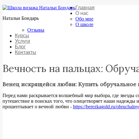
Главная
О нас
Натальи Бондарь
Обо мне
О школе
Отзывы
Курсы
Услуги
Блог
Контакты
Вечность на пальцах: Обруч
Венец искрящейся любви: Купить обручальное 
Перед нами раскрывается волшебный мир выбора, где звезды со
путешествие в поисках того, что олицетворяет наши надежды 
прошептывает о вечной любви -
https://berezkagold.ru/obruchalny