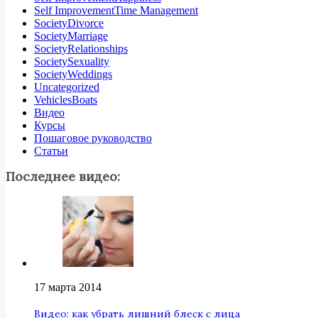
Self ImprovementTime Management
SocietyDivorce
SocietyMarriage
SocietyRelationships
SocietySexuality
SocietyWeddings
Uncategorized
VehiclesBoats
Видео
Курсы
Пошаговое руководство
Статьи
Последнее видео:
17 марта 2014
Видео: как убрать лишний блеск с лица