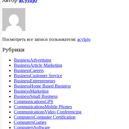
Автор
acylujo
Посмотреть все записи пользователя:
acylujo
Рубрики
BusinessAdvertising
BusinessArticle Marketing
BusinessCareers
BusinessCustomer Service
BusinessEntrepreneurs
BusinessHome Based Business
BusinessMarketing
BusinessSmall Business
CommunicationsGPS
CommunicationsMobile Phones
CommunicationsVideo Conferencing
ComputersComputer Certification
ComputersGames
ComputersSoftware